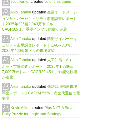
scott winter
created
color tiles game
Aiko Tanaka
updated
産業オートメーシ
ョンサイバーセキュリティ市場調査レポート
｜2035年225億2,043万米ドル・
CAGR8.5％、重要インフラ防御が進展
Aiko Tanaka
updated
防衛サイバーセキ
ュリティ市場調査レポート｜CAGR8.0％、
2035年460億米ドルの市場展望
Aiko Tanaka
updated
人工知能（AI）ロ
ボット市場調査レポート｜2035年1,939億
7,000万米ドル・CAGR29.45％、知能化技術
が進化
Aiko Tanaka
updated
低雑音増幅器市場
調査レポート｜CAGR4.56%・次世代通信で需
要増
KevinMiller
created
Pips NYT: A Smart
Daily Puzzle for Logic and Strategy