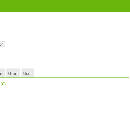
r
ge
nt
Grant
User
r
(0)