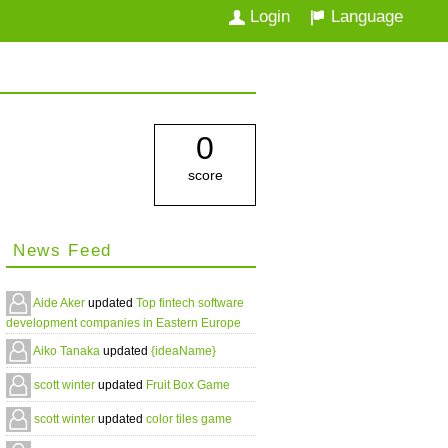
Login
Language
0
score
News Feed
Aide Aker
updated
Top fintech software
development companies in Eastern Europe
Aiko Tanaka
updated
{ideaName}
scott winter
updated
Fruit Box Game
scott winter
updated
color tiles game