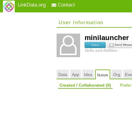
LinkData.org
Contact
User Information
minilaunche
Send Messa
follow
Skills and Abilities :
Data
App
Idea
Org
Eve
Issue
Created / Collaborated
(0)
Prefe