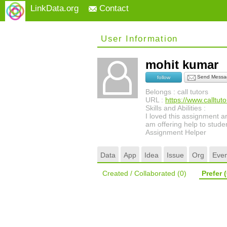
LinkData.org
Contact
User Information
mohit kumar
Send Messa
follow
Belongs : call tutors
URL :
https://www.calltut
Skills and Abilities :
I loved this assignment art
am offering help to stude
Assignment Helper
Data
App
Idea
Issue
Org
Even
Created / Collaborated
(0)
Prefer
(