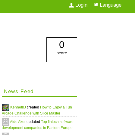
Login
Language
0
score
News Feed
KennethJ
created
How to Enjoy a Fun
Arcade Challenge with Slice Master
Aide Aker
updated
Top fintech software
development companies in Eastern Europe