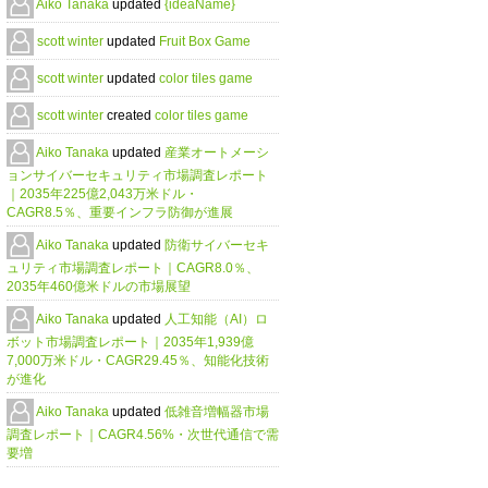
Aiko Tanaka
updated
{ideaName}
scott winter
updated
Fruit Box Game
scott winter
updated
color tiles game
scott winter
created
color tiles game
Aiko Tanaka
updated
産業オートメーシ
ョンサイバーセキュリティ市場調査レポート
｜2035年225億2,043万米ドル・
CAGR8.5％、重要インフラ防御が進展
Aiko Tanaka
updated
防衛サイバーセキ
ュリティ市場調査レポート｜CAGR8.0％、
2035年460億米ドルの市場展望
Aiko Tanaka
updated
人工知能（AI）ロ
ボット市場調査レポート｜2035年1,939億
7,000万米ドル・CAGR29.45％、知能化技術
が進化
Aiko Tanaka
updated
低雑音増幅器市場
調査レポート｜CAGR4.56%・次世代通信で需
要増