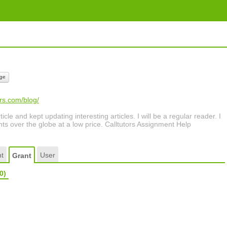
ge
ors.com/blog/
icle and kept updating interesting articles. I will be a regular reader. I
nts over the globe at a low price. Calltutors Assignment Help
t
User
Grant
0)