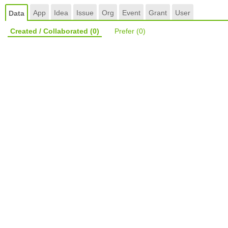
App
Idea
Issue
Org
Event
Grant
User
Data
Created / Collaborated
(0)
Prefer
(0)