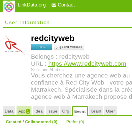
LinkData.org
Contact
User Information
redcityweb
Send Message
follow
Belongs : redcityweb
URL :
https://www.redcityweb.com
Skills and Abilities :
Vous cherchez une agence web au M
confiance à Red City Web , votre par
Marrakech. Spécialisée dans la créa
agence web à Marrakech propose de
Data
App
Idea
Issue
Org
Grant
User
Event
1
Created / Collaborated
(0)
Prefer
(0)