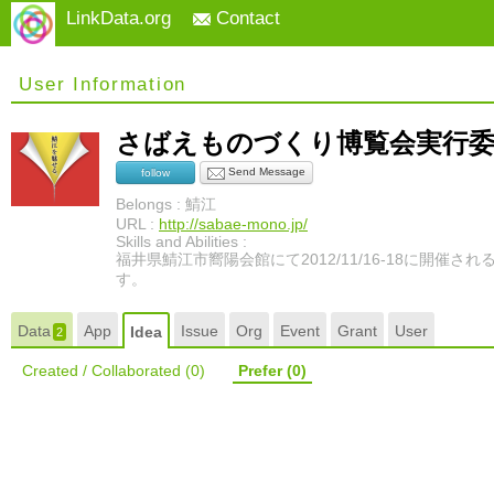
LinkData.org
Contact
User Information
さばえものづくり博覧会実行
Send Message
follow
Belongs : 鯖江
URL :
http://sabae-mono.jp/
Skills and Abilities :
福井県鯖江市嚮陽会館にて2012/11/16-18に開催
す。
Data
App
Issue
Org
Event
Grant
User
Idea
2
Created / Collaborated
(0)
Prefer
(0)