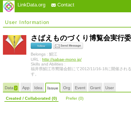
LinkData.org
Contact
User Information
さばえものづくり博覧会実行
Send Message
follow
Belongs : 鯖江
URL :
http://sabae-mono.jp/
Skills and Abilities :
福井県鯖江市嚮陽会館にて2012/11/16-18に開催
す。
Data
App
Idea
Org
Event
Grant
User
Issue
2
Created / Collaborated
(0)
Prefer
(0)