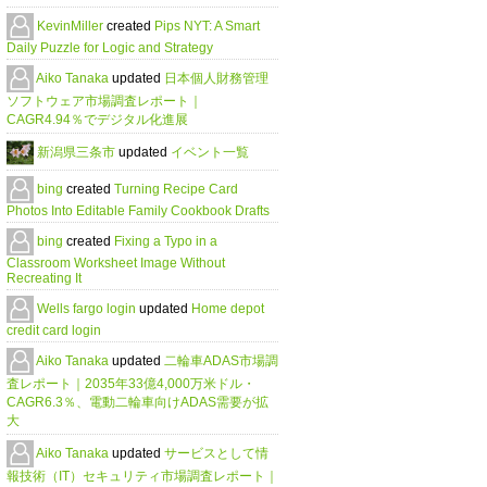
KevinMiller
created
Pips NYT: A Smart
Daily Puzzle for Logic and Strategy
Aiko Tanaka
updated
日本個人財務管理
ソフトウェア市場調査レポート｜
CAGR4.94％でデジタル化進展
新潟県三条市
updated
イベント一覧
bing
created
Turning Recipe Card
Photos Into Editable Family Cookbook Drafts
bing
created
Fixing a Typo in a
Classroom Worksheet Image Without
Recreating It
Wells fargo login
updated
Home depot
credit card login
Aiko Tanaka
updated
二輪車ADAS市場調
査レポート｜2035年33億4,000万米ドル・
CAGR6.3％、電動二輪車向けADAS需要が拡
大
Aiko Tanaka
updated
サービスとして情
報技術（IT）セキュリティ市場調査レポート｜