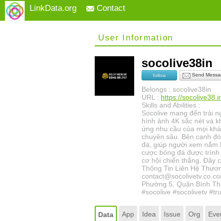
LinkData.org
Contact
User Information
socolive38in
Send Messa
follow
Belongs : socolive38in
URL :
https://socolive38.i
Skills and Abilities :
Socolive mang đến trải n
hình ảnh 4K sắc nét và k
ứng nhu cầu của mọi khá
chuyên sâu. Bên cạnh đó,
đá, giúp người xem nắm bắ
cược bóng đá được trình 
cơ hội chiến thắng. Đây 
Thông Tin Liên Hệ Thương 
contact@socolivetv.co.c
Phường 5, Quận Bình Th
#socolive #socolivetv #
App
Idea
Issue
Org
Eve
Data