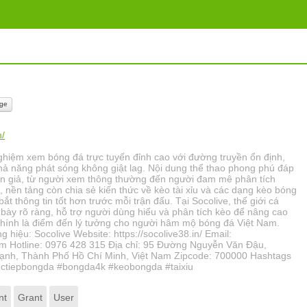
ge
n/
ghiệm xem bóng đá trực tuyến đỉnh cao với đường truyền ổn định,
hả năng phát sóng không giật lag. Nội dung thể thao phong phú đáp
n giả, từ người xem thông thường đến người đam mê phân tích
 nền tảng còn chia sẻ kiến thức về kèo tài xỉu và các dạng kèo bóng
t thông tin tốt hơn trước mỗi trận đấu. Tại Socolive, thế giới cá
bày rõ ràng, hỗ trợ người dùng hiểu và phân tích kèo để nâng cao
chính là điểm đến lý tưởng cho người hâm mộ bóng đá Việt Nam.
hiệu: Socolive Website: https://socolive38.in/ Email:
om Hotline: 0976 428 315 Địa chỉ: 95 Đường Nguyễn Văn Đậu,
ạnh, Thành Phố Hồ Chí Minh, Việt Nam Zipcode: 700000 Hashtags
tructiepbongda #bongda4k #keobongda #taixiu
nt
Grant
User