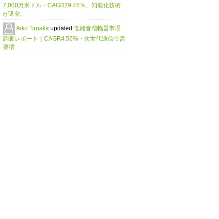
7,000万米ドル・CAGR29.45％、知能化技術
が進化
Aiko Tanaka
updated
低雑音増幅器市場
調査レポート｜CAGR4.56%・次世代通信で需
要増