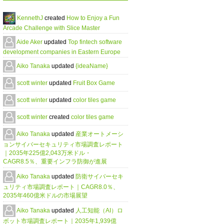
KennethJ
created
How to Enjoy a Fun
Arcade Challenge with Slice Master
Aide Aker
updated
Top fintech software
development companies in Eastern Europe
Aiko Tanaka
updated
{ideaName}
scott winter
updated
Fruit Box Game
scott winter
updated
color tiles game
scott winter
created
color tiles game
Aiko Tanaka
updated
産業オートメーシ
ョンサイバーセキュリティ市場調査レポート
｜2035年225億2,043万米ドル・
CAGR8.5％、重要インフラ防御が進展
Aiko Tanaka
updated
防衛サイバーセキ
ュリティ市場調査レポート｜CAGR8.0％、
2035年460億米ドルの市場展望
Aiko Tanaka
updated
人工知能（AI）ロ
ボット市場調査レポート｜2035年1,939億