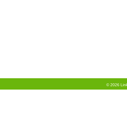
©
2026
Link