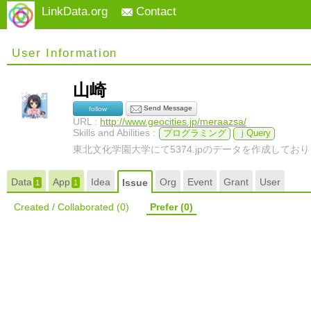
LinkData.org
Contact
User Information
山崎
Send Message
follow
URL :
http://www.geocities.jp/meraazsa/
Skills and Abilities :
プログラミング
ｊQuery
東北文化学園大学にて5374.jpのデータを作成してお
Data
App
Idea
Org
Event
Grant
User
Issue
1
1
Created / Collaborated
(0)
Prefer
(0)