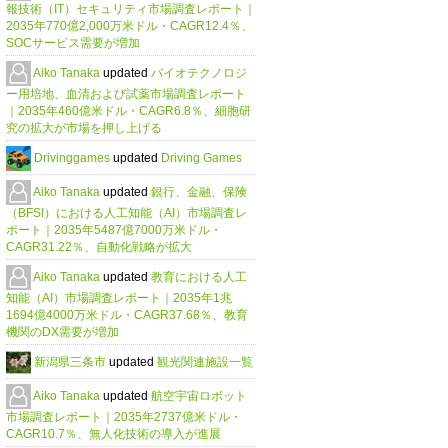
報技術（IT）セキュリティ市場調査レポート｜
2035年770億2,000万米ドル・CAGR12.4％、
SOCサービス需要が増加
Aiko Tanaka
updated
バイオテクノロジ
ー用培地、血清および試薬市場調査レポート
｜2035年460億米ドル・CAGR6.8％、細胞研
究の拡大が市場を押し上げる
Drivinggames
updated
Driving Games
Aiko Tanaka
updated
銀行、金融、保険
（BFSI）における人工知能（AI）市場調査レ
ポート｜2035年5487億7000万米ドル・
CAGR31.22％、自動化戦略が拡大
Aiko Tanaka
updated
教育における人工
知能（AI）市場調査レポート｜2035年1兆
1694億4000万米ドル・CAGR37.68％、教育
機関のDX需要が増加
新潟県三条市
updated
観光関連施設一覧
Aiko Tanaka
updated
航空宇宙ロボット
市場調査レポート｜2035年2737億米ドル・
CAGR10.7％、無人化技術の導入が進展