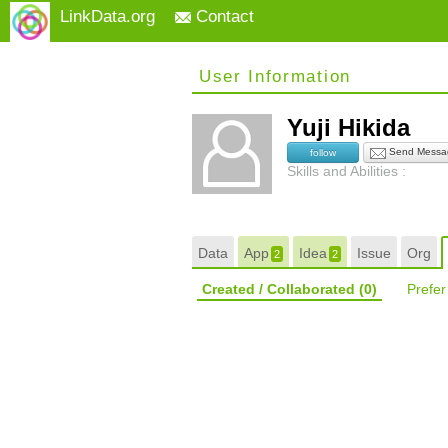
LinkData.org
Contact
User Information
Yuji Hikida
Send Messa
follow
Skills and Abilities :
Data
App
Idea
Issue
Org
2
2
Created / Collaborated
(0)
Prefe