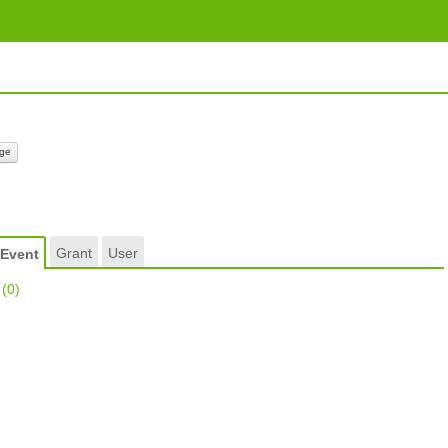
ge
Grant
User
Event
r
(0)