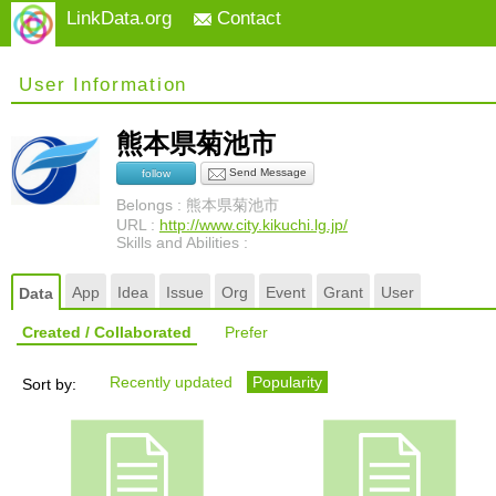
LinkData.org
Contact
User Information
熊本県菊池市
Send Message
follow
Belongs : 熊本県菊池市
URL :
http://www.city.kikuchi.lg.jp/
Skills and Abilities :
App
Idea
Issue
Org
Event
Grant
User
Data
Created / Collaborated
Prefer
Recently updated
Popularity
Sort by: