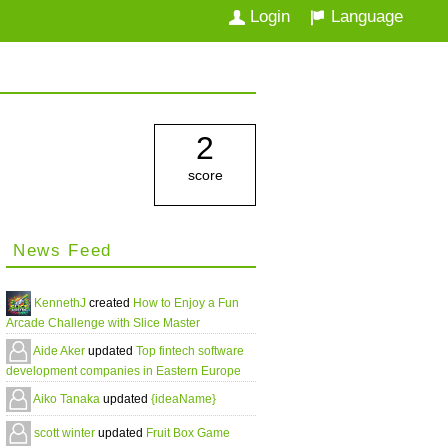
Login
Language
2
score
News Feed
KennethJ
created
How to Enjoy a Fun
Arcade Challenge with Slice Master
Aide Aker
updated
Top fintech software
development companies in Eastern Europe
Aiko Tanaka
updated
{ideaName}
scott winter
updated
Fruit Box Game