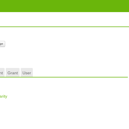
ge
nt
Grant
User
rity