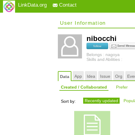
LinkData.org
Contact
User Information
nibocchi
Send Messa
follow
Belongs : nagoya
Skills and Abilities :
App
Idea
Issue
Org
Eve
Data
Created / Collaborated
Prefer
Recently updated
Popula
Sort by: