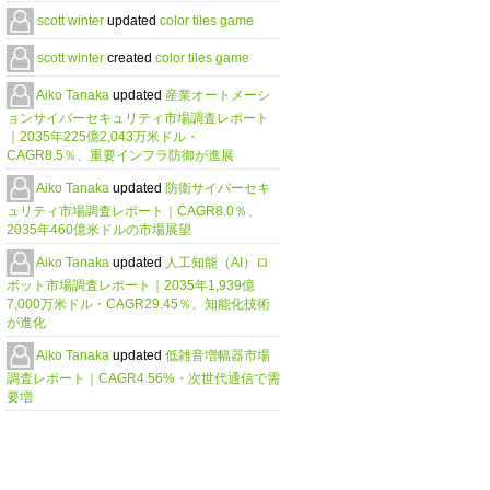
scott winter
updated
color tiles game
scott winter
created
color tiles game
Aiko Tanaka
updated
産業オートメーシ
ョンサイバーセキュリティ市場調査レポート
｜2035年225億2,043万米ドル・
CAGR8.5％、重要インフラ防御が進展
Aiko Tanaka
updated
防衛サイバーセキ
ュリティ市場調査レポート｜CAGR8.0％、
2035年460億米ドルの市場展望
Aiko Tanaka
updated
人工知能（AI）ロ
ボット市場調査レポート｜2035年1,939億
7,000万米ドル・CAGR29.45％、知能化技術
が進化
Aiko Tanaka
updated
低雑音増幅器市場
調査レポート｜CAGR4.56%・次世代通信で需
要増