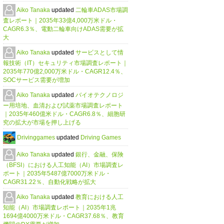
Aiko Tanaka
updated
二輪車ADAS市場調
査レポート｜2035年33億4,000万米ドル・
CAGR6.3％、電動二輪車向けADAS需要が拡
大
Aiko Tanaka
updated
サービスとして情
報技術（IT）セキュリティ市場調査レポート｜
2035年770億2,000万米ドル・CAGR12.4％、
SOCサービス需要が増加
Aiko Tanaka
updated
バイオテクノロジ
ー用培地、血清および試薬市場調査レポート
｜2035年460億米ドル・CAGR6.8％、細胞研
究の拡大が市場を押し上げる
Drivinggames
updated
Driving Games
Aiko Tanaka
updated
銀行、金融、保険
（BFSI）における人工知能（AI）市場調査レ
ポート｜2035年5487億7000万米ドル・
CAGR31.22％、自動化戦略が拡大
Aiko Tanaka
updated
教育における人工
知能（AI）市場調査レポート｜2035年1兆
1694億4000万米ドル・CAGR37.68％、教育