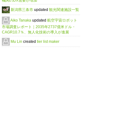
機関のDX需要が増加
新潟県三条市
updated
観光関連施設一覧
Aiko Tanaka
updated
航空宇宙ロボット
市場調査レポート｜2035年2737億米ドル・
CAGR10.7％、無人化技術の導入が進展
Mu Lin
created
tier list maker