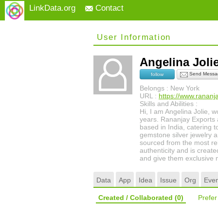
LinkData.org
Contact
User Information
Angelina Jol
Send Messa
follow
Belongs : New York
URL :
https://www.ranan
Skills and Abilities :
Hi, I am Angelina Jolie, 
years. Rananjay Exports 
based in India, catering t
gemstone silver jewelry a
sourced from the most rel
authenticity and is creat
and give them exclusive
Data
App
Idea
Issue
Org
Even
Created / Collaborated
(0)
Prefe