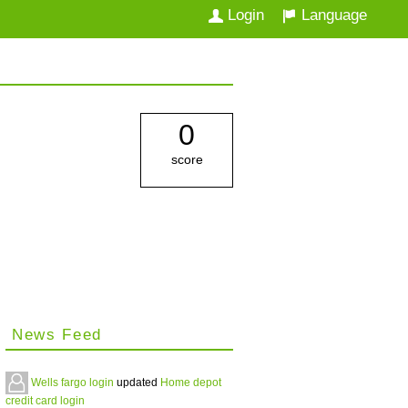
Login
Language
0
score
News Feed
Wells fargo login
updated
Home depot
credit card login