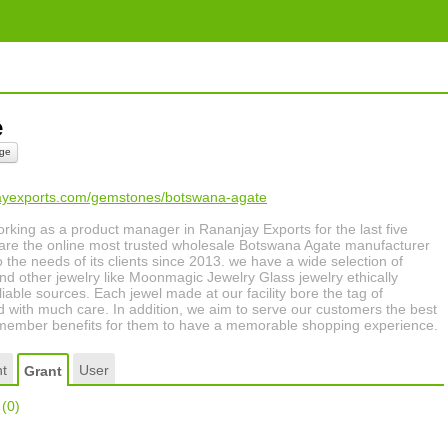
ie
ge
jayexports.com/gemstones/botswana-agate
working as a product manager in Rananjay Exports for the last five
are the online most trusted wholesale Botswana Agate manufacturer
o the needs of its clients since 2013. we have a wide selection of
nd other jewelry like Moonmagic Jewelry Glass jewelry ethically
iable sources. Each jewel made at our facility bore the tag of
ed with much care. In addition, we aim to serve our customers the best
 member benefits for them to have a memorable shopping experience.
t
User
Grant
r
(0)