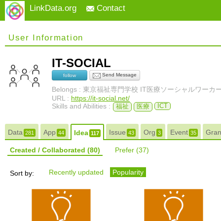
LinkData.org
Contact
User Information
IT-SOCIAL
Send Message
follow
Belongs : 東京福祉専門学校 IT医療ソーシャルワーカ
URL :
https://it-social.net/
Skills and Abilities :
ICT
福祉
医療
Data
App
Issue
Org
Event
Gra
Idea
281
44
43
3
35
117
Created / Collaborated
(80)
Prefer
(37)
Recently updated
Popularity
Sort by: