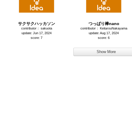
サクサクハッカソン
つっぱり棒nano
contributor： sakuota
contributor： KeitarouNakayama
update: Jun 17, 2024
update: Aug 17, 2024
score: 7
score: 6
Show More