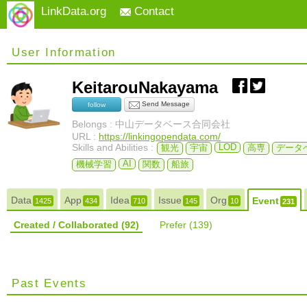
LinkData.org
Contact
User Information
KeitarouNakayama
Send Message
follow
Belongs : 中山データベース合同会社
URL :
https://linkingopendata.com/
Skills and Abilities :
LOD
観光
宇宙
高専
データ
AI
機械学習
関数
船旅
Data
App
Idea
Issue
Org
Event
1425
434
710
145
10
231
Created / Collaborated
(92)
Prefer
(139)
Past Events