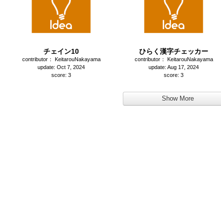
チェイン10
ひらく漢字チェッカー
contributor： KeitarouNakayama
contributor： KeitarouNakayama
update: Oct 7, 2024
update: Aug 17, 2024
score: 3
score: 3
Show More