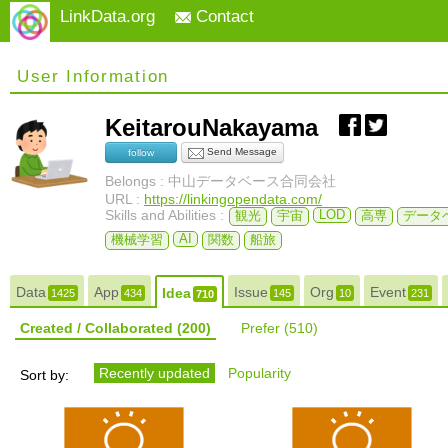
LinkData.org
Contact
User Information
KeitarouNakayama
Send Message
follow
Belongs : 中山データベース合同会社
URL :
https://linkingopendata.com/
Skills and Abilities :
LOD
観光
宇宙
高専
データ
AI
機械学習
関数
船旅
Data
App
Issue
Org
Event
Idea
1425
434
145
10
231
710
Created / Collaborated
(200)
Prefer
(510)
Recently updated
Popularity
Sort by: