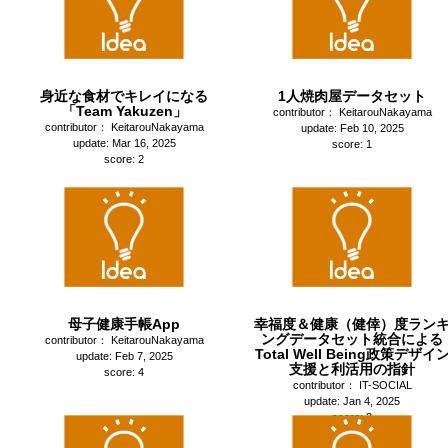
身近な食材でキレイになる
1人焼肉屋データセット
「Team Yakuzen」
contributor： KeitarouNakayama
contributor： KeitarouNakayama
update: Feb 10, 2025
update: Mar 16, 2025
score: 1
score: 2
母子健康手帳App
幸福度＆健康（健倖）度ラン
ングデータセット統合による
contributor： KeitarouNakayama
Total Well Being政策デザイ
update: Feb 7, 2025
支援と利活用の指針
score: 4
contributor： IT-SOCIAL
update: Jan 4, 2025
score: 3