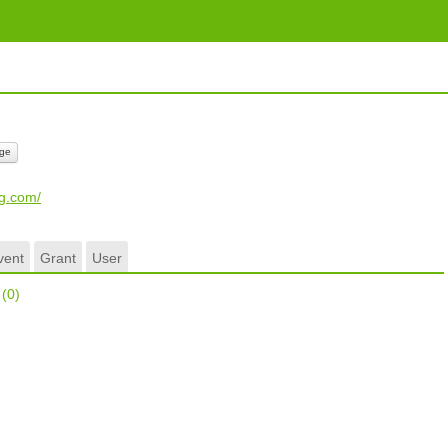
ge
ag.com/
vent
Grant
User
r
(0)