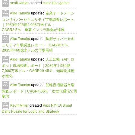
scott winter
created
color tiles game
Aiko Tanaka
updated
産業オートメーシ
ョンサイバーセキュリティ市場調査レポート
｜2035年225億2,043万米ドル・
CAGR8.5％、重要インフラ防御が進展
Aiko Tanaka
updated
防衛サイバーセキ
ュリティ市場調査レポート｜CAGR8.0％、
2035年460億米ドルの市場展望
Aiko Tanaka
updated
人工知能（AI）ロ
ボット市場調査レポート｜2035年1,939億
7,000万米ドル・CAGR29.45％、知能化技術
が進化
Aiko Tanaka
updated
低雑音増幅器市場
調査レポート｜CAGR4.56%・次世代通信で需
要増
KevinMiller
created
Pips NYT: A Smart
Daily Puzzle for Logic and Strategy