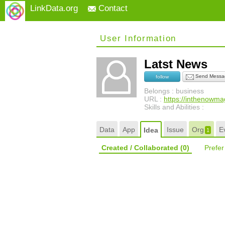
LinkData.org
Contact
User Information
Latst News
Send Messa
follow
Belongs : business
URL :
https://inthenowm
Skills and Abilities :
Data
App
Issue
Org
E
Idea
1
Created / Collaborated
(0)
Prefe