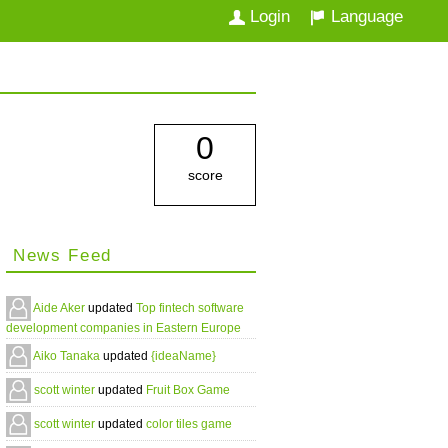
Login
Language
0
score
News Feed
Aide Aker
updated
Top fintech software
development companies in Eastern Europe
Aiko Tanaka
updated
{ideaName}
scott winter
updated
Fruit Box Game
scott winter
updated
color tiles game