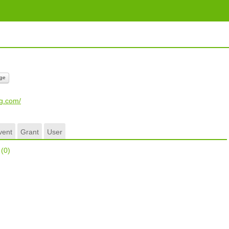
ge
ag.com/
vent
Grant
User
r
(0)