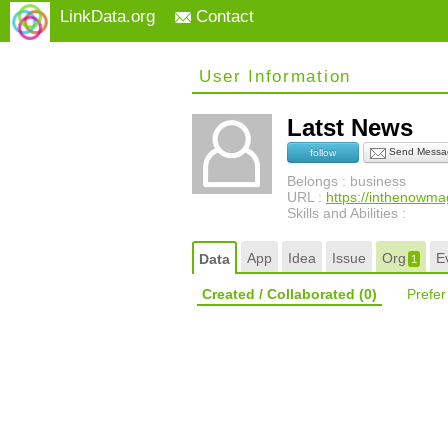
LinkData.org
Contact
User Information
Latst News
Send Messa
follow
Belongs : business
URL :
https://inthenowm
Skills and Abilities :
App
Idea
Issue
Org
E
Data
1
Created / Collaborated
(0)
Prefe