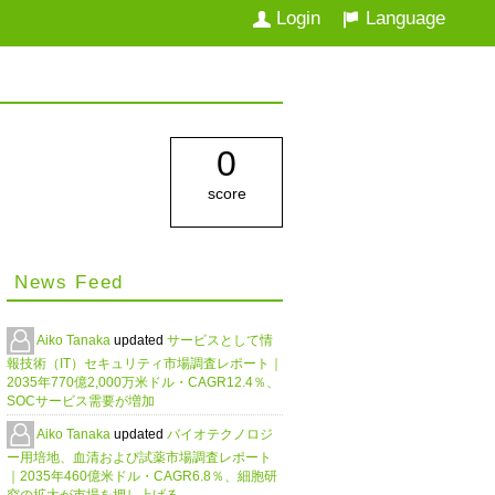
Login
Language
0
score
News Feed
Aiko Tanaka
updated
サービスとして情
報技術（IT）セキュリティ市場調査レポート｜
2035年770億2,000万米ドル・CAGR12.4％、
SOCサービス需要が増加
Aiko Tanaka
updated
バイオテクノロジ
ー用培地、血清および試薬市場調査レポート
｜2035年460億米ドル・CAGR6.8％、細胞研