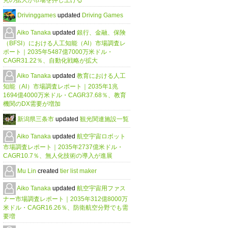
究の拡大が市場を押し上げる
Drivinggames
updated
Driving Games
Aiko Tanaka
updated
銀行、金融、保険
（BFSI）における人工知能（AI）市場調査レ
ポート｜2035年5487億7000万米ドル・
CAGR31.22％、自動化戦略が拡大
Aiko Tanaka
updated
教育における人工
知能（AI）市場調査レポート｜2035年1兆
1694億4000万米ドル・CAGR37.68％、教育
機関のDX需要が増加
新潟県三条市
updated
観光関連施設一覧
Aiko Tanaka
updated
航空宇宙ロボット
市場調査レポート｜2035年2737億米ドル・
CAGR10.7％、無人化技術の導入が進展
Mu Lin
created
tier list maker
Aiko Tanaka
updated
航空宇宙用ファス
ナー市場調査レポート｜2035年312億8000万
米ドル・CAGR16.26％、防衛航空分野でも需
要増