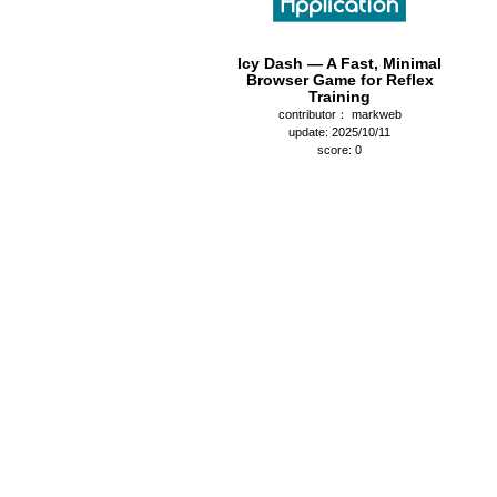
Icy Dash — A Fast, Minimal
Browser Game for Reflex
Training
contributor： markweb
update: 2025/10/11
score: 0