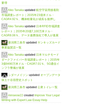
要増
Aiko Tanaka
updated
航空宇宙用接着剤
市場調査レポート｜2035年23億米ドル・
CAGR4.92％、機体軽量化が成長を後押し
Aiko Tanaka
updated
日本RFID市場調査
レポート｜2035年20億7,100万米ドル・
CAGR8.06％、データ連携強化で導入が進展
新潟県三条市
updated
サンキッズカード
事業協賛店一覧
Aiko Tanaka
updated
日本マルチモード
ダークファイバー市場調査レポート｜2035年
3億9490万米ドル・CAGR7.01％、5G通信イ
ンフラ整備が進展
シダーメイソン
updated
オープンデータ
保土ケ谷宿歴史スポット
新潟県三条市
updated
公衆トイレ一覧
minseow22
created
Improve Your Legal
Writing with Expert Law Essay Help