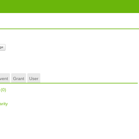
ge
vent
Grant
User
r
(0)
rity