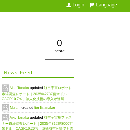
Login
Language
0
score
News Feed
Aiko Tanaka
updated
航空宇宙ロボット
市場調査レポート｜2035年2737億米ドル・
CAGR10.7％、無人化技術の導入が進展
Mu Lin
created
tier list maker
Aiko Tanaka
updated
航空宇宙用ファス
ナー市場調査レポート｜2035年312億8000万
米ドル・CAGR16.26％、防衛航空分野でも需