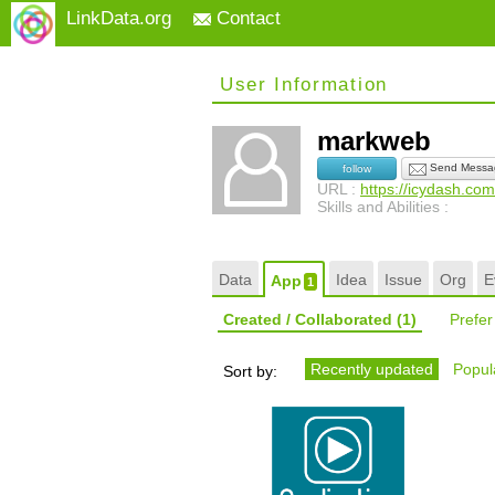
LinkData.org
Contact
User Information
markweb
Send Messa
follow
URL :
https://icydash.com
Skills and Abilities :
Data
Idea
Issue
Org
E
App
1
Created / Collaborated
(1)
Prefe
Recently updated
Popula
Sort by: