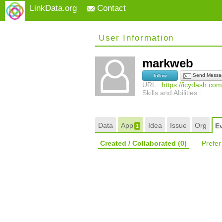
LinkData.org
Contact
User Information
markweb
Send Messa
follow
URL :
https://icydash.com
Skills and Abilities :
Data
App
Idea
Issue
Org
E
1
Created / Collaborated
(0)
Prefe