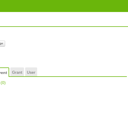
ge
Grant
User
vent
r
(0)