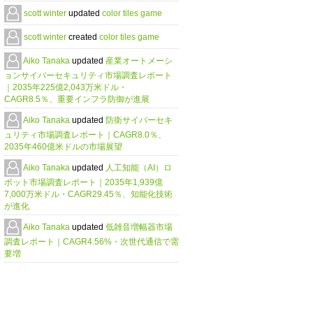
scott winter
updated
color tiles game
scott winter
created
color tiles game
Aiko Tanaka
updated
産業オートメーシ
ョンサイバーセキュリティ市場調査レポート
｜2035年225億2,043万米ドル・
CAGR8.5％、重要インフラ防御が進展
Aiko Tanaka
updated
防衛サイバーセキ
ュリティ市場調査レポート｜CAGR8.0％、
2035年460億米ドルの市場展望
Aiko Tanaka
updated
人工知能（AI）ロ
ボット市場調査レポート｜2035年1,939億
7,000万米ドル・CAGR29.45％、知能化技術
が進化
Aiko Tanaka
updated
低雑音増幅器市場
調査レポート｜CAGR4.56%・次世代通信で需
要増