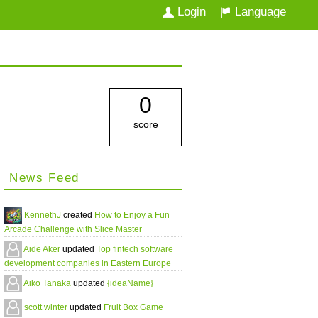
Login
Language
0
score
News Feed
KennethJ
created
How to Enjoy a Fun
Arcade Challenge with Slice Master
Aide Aker
updated
Top fintech software
development companies in Eastern Europe
Aiko Tanaka
updated
{ideaName}
scott winter
updated
Fruit Box Game