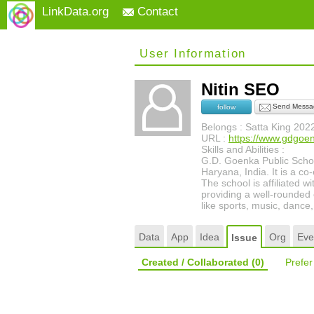
LinkData.org
Contact
User Information
Nitin SEO
Send Messa
follow
Belongs : Satta King 202
URL :
https://www.gdgoe
Skills and Abilities :
G.D. Goenka Public School
Haryana, India. It is a co
The school is affiliated 
providing a well-rounded ed
like sports, music, dance,
Data
App
Idea
Org
Eve
Issue
Created / Collaborated
(0)
Prefe