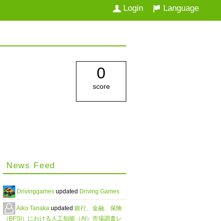
Login
Language
0
score
News Feed
Drivinggames
updated
Driving Games
Aiko Tanaka
updated
銀行、金融、保険
（BFSI）における人工知能（AI）市場調査レ