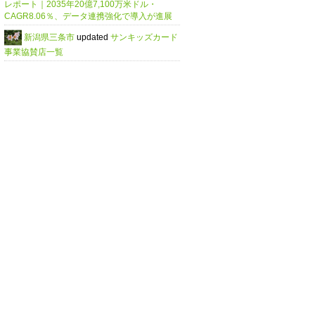
レポート｜2035年20億7,100万米ドル・
CAGR8.06％、データ連携強化で導入が進展
新潟県三条市
updated
サンキッズカード
事業協賛店一覧