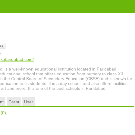
ge
2
nkafaridabad.com/
 is a well-known educational institution located in Faridabad,
-educational school that offers education from nursery to class XII.
with the Central Board of Secondary Education (CBSE) and is known for
ucation to its students. It is a day school, and also offers facilities
 art and more. It is one of the best schools in Faridabad.
nt
Grant
User
r
(0)