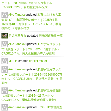
ポート｜2035年5487億7000万米ドル・
CAGR31.22％、自動化戦略が拡大
Aiko Tanaka
updated
教育における人工
知能（AI）市場調査レポート｜2035年1兆
1694億4000万米ドル・CAGR37.68％、教育
機関のDX需要が増加
新潟県三条市
updated
観光関連施設一覧
Aiko Tanaka
updated
航空宇宙ロボット
市場調査レポート｜2035年2737億米ドル・
CAGR10.7％、無人化技術の導入が進展
Mu Lin
created
tier list maker
Aiko Tanaka
updated
航空宇宙用ファス
ナー市場調査レポート｜2035年312億8000万
米ドル・CAGR16.26％、防衛航空分野でも需
要増
Aiko Tanaka
updated
航空宇宙用接着剤
市場調査レポート｜2035年23億米ドル・
CAGR4.92％、機体軽量化が成長を後押し
Aiko Tanaka
updated
日本RFID市場調査