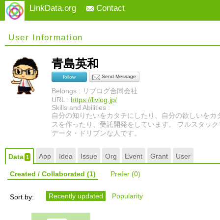
LinkData.org
Contact
User Information
青島英和
Send Message
follow
Belongs : リブログ合同会社
URL :
https://livlog.jp/
Skills and Abilities :
自分の知りたいをカタチにしたり、自分の欲しいをカ
スを作ったり、受託開発をしています。 フルスタッ
データ・ドリブンな人です。
App
Idea
Issue
Org
Event
Grant
User
Data
1
Created / Collaborated
(1)
Prefer
(0)
Recently updated
Popularity
Sort by: