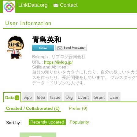
LinkData.org
Contact
User Information
青島英和
Send Message
follow
Belongs : リブログ合同会社
URL :
https://livlog.jp/
Skills and Abilities :
自分の知りたいをカタチにしたり、自分の欲しいをカ
スを作ったり、受託開発をしています。 フルスタッ
データ・ドリブンな人です。
App
Idea
Issue
Org
Event
Grant
User
Data
1
Created / Collaborated
(1)
Prefer
(0)
Recently updated
Popularity
Sort by: