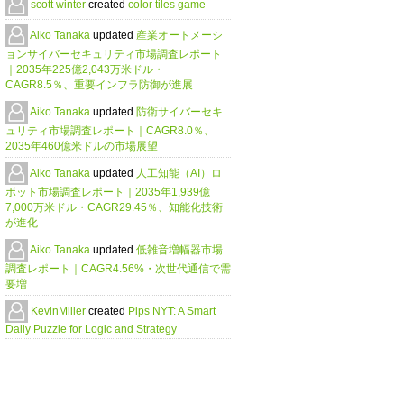
scott winter
created
color tiles game
Aiko Tanaka
updated
産業オートメーシ
ョンサイバーセキュリティ市場調査レポート
｜2035年225億2,043万米ドル・
CAGR8.5％、重要インフラ防御が進展
Aiko Tanaka
updated
防衛サイバーセキ
ュリティ市場調査レポート｜CAGR8.0％、
2035年460億米ドルの市場展望
Aiko Tanaka
updated
人工知能（AI）ロ
ボット市場調査レポート｜2035年1,939億
7,000万米ドル・CAGR29.45％、知能化技術
が進化
Aiko Tanaka
updated
低雑音増幅器市場
調査レポート｜CAGR4.56%・次世代通信で需
要増
KevinMiller
created
Pips NYT: A Smart
Daily Puzzle for Logic and Strategy