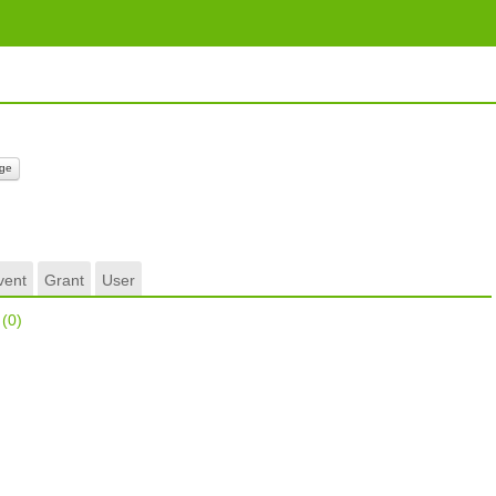
ge
vent
Grant
User
r
(0)