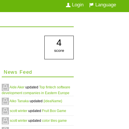
Login
Language
4
score
News Feed
Aide Aker
updated
Top fintech software
development companies in Eastern Europe
Aiko Tanaka
updated
{ideaName}
scott winter
updated
Fruit Box Game
scott winter
updated
color tiles game