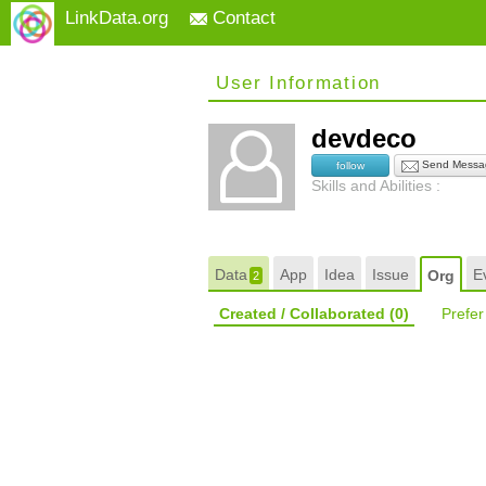
LinkData.org
Contact
User Information
devdeco
Send Messa
follow
Skills and Abilities :
Data
App
Idea
Issue
E
Org
2
Created / Collaborated
(0)
Prefe