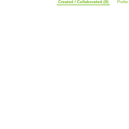
Created / Collaborated
(0)
Prefe