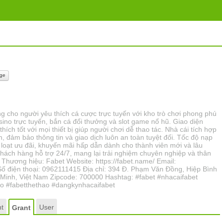
ge
ng cho người yêu thích cá cược trực tuyến với kho trò chơi phong phú
sino trực tuyến, bắn cá đổi thưởng và slot game nổ hũ. Giao diện
thích tốt với mọi thiết bị giúp người chơi dễ thao tác. Nhà cái tích hợp
n, đảm bảo thông tin và giao dịch luôn an toàn tuyệt đối. Tốc độ nạp
loạt ưu đãi, khuyến mãi hấp dẫn dành cho thành viên mới và lâu
ách hàng hỗ trợ 24/7, mang lại trải nghiệm chuyên nghiệp và thân
: Thương hiệu: Fabet Website: https://fabet.name/ Email:
 điện thoại: 0962111415 Địa chỉ: 394 Đ. Phạm Văn Đồng, Hiệp Bình
Minh, Việt Nam Zipcode: 700000 Hashtag: #fabet #nhacaifabet
no #fabetthethao #dangkynhacaifabet
t
User
Grant