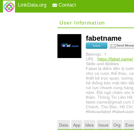
LinkData.org
Contact
User Information
fabetname
Send Messa
follow
Belongs : f
URL :
https://fabet.name/
Skills and Abilities :
Fabet là điểm đến lý tưở
như cá cược thể thao, ca
thiết kế trực quan, tương 
hệ thống bảo mật tiên tiế
rút cực nhanh cùng hàng 
năm. Đội ngũ chăm sóc kh
thiện. Thông Tin Liên Hệ
fabet.name@gmail.com Số
Chánh, Thủ Đức, Hồ Chí 
#linkvaofabet #fabetcasi
Data
App
Idea
Issue
Org
Even