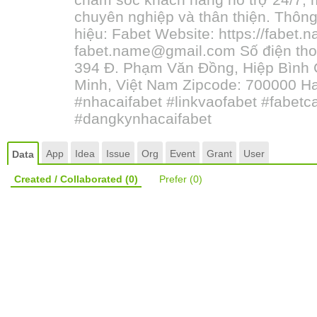
chuyên nghiệp và thân thiện. Thôn
hiệu: Fabet Website: https://fabet.
fabet.name@gmail.com Số điện thoạ
394 Đ. Phạm Văn Đồng, Hiệp Bình 
Minh, Việt Nam Zipcode: 700000 Ha
#nhacaifabet #linkvaofabet #fabetc
#dangkynhacaifabet
App
Idea
Issue
Org
Event
Grant
User
Data
Created / Collaborated
(0)
Prefer
(0)