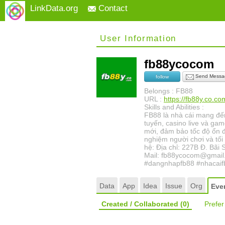
LinkData.org
Contact
User Information
fb88ycocom
Send Messa
follow
Belongs : FB88
URL :
https://fb88y.co.co
Skills and Abilities :
FB88 là nhà cái mang đến 
tuyến, casino live và g
mới, đảm bảo tốc độ ổn đị
nghiệm người chơi và tối
hệ: Địa chỉ: 227B Đ. Bãi
Mail: fb88ycocom@gmail.
#dangnhapfb88 #nhacai
Data
App
Idea
Issue
Org
Eve
Created / Collaborated
(0)
Prefe