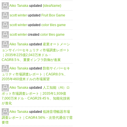
Aiko Tanaka
updated
{ideaName}
scott winter
updated
Fruit Box Game
scott winter
updated
color tiles game
scott winter
created
color tiles game
Aiko Tanaka
updated
産業オートメーシ
ョンサイバーセキュリティ市場調査レポート
｜2035年225億2,043万米ドル・
CAGR8.5％、重要インフラ防御が進展
Aiko Tanaka
updated
防衛サイバーセキ
ュリティ市場調査レポート｜CAGR8.0％、
2035年460億米ドルの市場展望
Aiko Tanaka
updated
人工知能（AI）ロ
ボット市場調査レポート｜2035年1,939億
7,000万米ドル・CAGR29.45％、知能化技術
が進化
Aiko Tanaka
updated
低雑音増幅器市場
調査レポート｜CAGR4.56%・次世代通信で需
要増