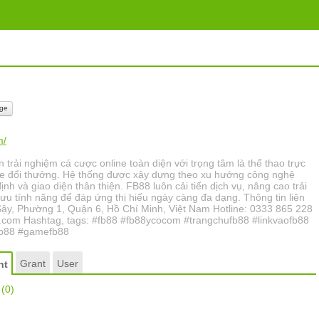
ge
m/
trải nghiệm cá cược online toàn diện với trọng tâm là thể thao trực
ame đổi thưởng. Hệ thống được xây dựng theo xu hướng công nghệ
nh và giao diện thân thiện. FB88 luôn cải tiến dịch vụ, nâng cao trải
 ưu tính năng để đáp ứng thị hiếu ngày càng đa dạng. Thông tin liên
 Sậy, Phường 1, Quận 6, Hồ Chí Minh, Việt Nam Hotline: 0333 865 228
com Hashtag, tags: #fb88 #fb88ycocom #trangchufb88 #linkvaofb88
fb88 #gamefb88
Grant
User
nt
r
(0)