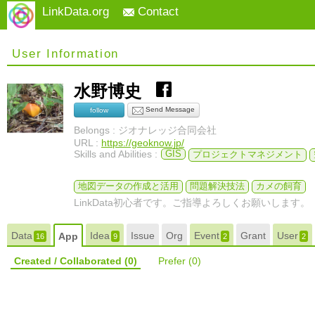
LinkData.org
Contact
User Information
水野博史
Send Message
follow
Belongs : ジオナレッジ合同会社
URL :
https://geoknow.jp/
Skills and Abilities :
GIS
プロジェクトマネジメント
地図データの作成と活用
問題解決技法
カメの飼育
LinkData初心者です。ご指導よろしくお願いします。
Data
Idea
Issue
Org
Event
Grant
User
App
16
9
2
2
Created / Collaborated
(0)
Prefer
(0)