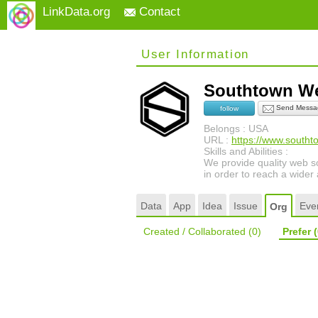
LinkData.org
Contact
User Information
Southtown We
Send Messa
follow
Belongs : USA
URL :
https://www.south
Skills and Abilities :
We provide quality web so
in order to reach a wider
Data
App
Idea
Issue
Eve
Org
Created / Collaborated
(0)
Prefer
(