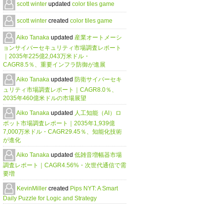
scott winter
updated
color tiles game
scott winter
created
color tiles game
Aiko Tanaka
updated
産業オートメーシ
ョンサイバーセキュリティ市場調査レポート
｜2035年225億2,043万米ドル・
CAGR8.5％、重要インフラ防御が進展
Aiko Tanaka
updated
防衛サイバーセキ
ュリティ市場調査レポート｜CAGR8.0％、
2035年460億米ドルの市場展望
Aiko Tanaka
updated
人工知能（AI）ロ
ボット市場調査レポート｜2035年1,939億
7,000万米ドル・CAGR29.45％、知能化技術
が進化
Aiko Tanaka
updated
低雑音増幅器市場
調査レポート｜CAGR4.56%・次世代通信で需
要増
KevinMiller
created
Pips NYT: A Smart
Daily Puzzle for Logic and Strategy