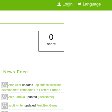
Login
Language
0
score
News Feed
Aide Aker
updated
Top fintech software
development companies in Eastern Europe
Aiko Tanaka
updated
{ideaName}
scott winter
updated
Fruit Box Game