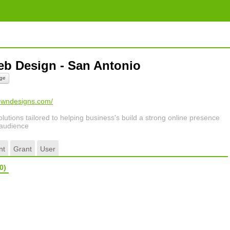
b Design - San Antonio
ge
towndesigns.com/
lutions tailored to helping business's build a strong online presence
 audience
nt
Grant
User
0)